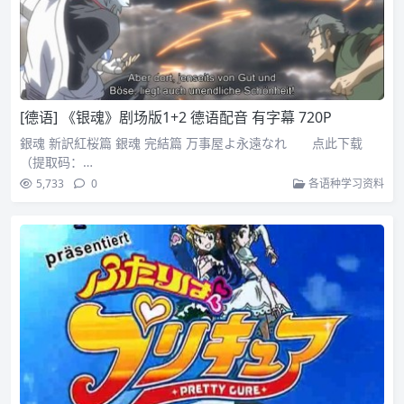
[德语] 《银魂》剧场版1+2 德语配音 有字幕 720P
銀魂 新訳紅桜篇 銀魂 完結篇 万事屋よ永遠なれ 点此下载
（提取码：…
5,733
0
各语种学习资料