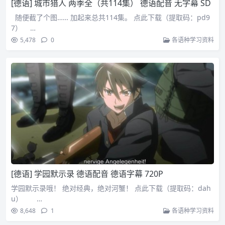
[德语] 城市猎人 两季全（共114集） 德语配音 无字幕 SD
随便截了个图…… 加起来总共114集。 点此下载（提取码：pd9
7） …
5,478
0
各语种学习资料
[德语] 学园默示录 德语配音 德语字幕 720P
学园默示录哦！ 绝对经典，绝对河蟹！ 点此下载（提取码：dah
u） …
8,648
1
各语种学习资料