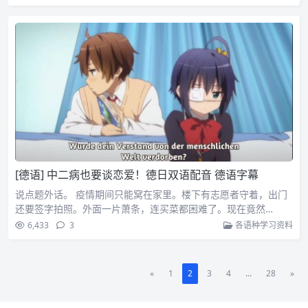
[德语] 中二病也要谈恋爱！德日双语配音 德语字幕
说点题外话。 疫情期间只能窝在家里。楼下有志愿者守着，出门
还要签字拍照。外面一片萧条，连买菜都困难了。现在竟然…
6,433
3
各语种学习资料
«
1
2
3
4
...
28
»