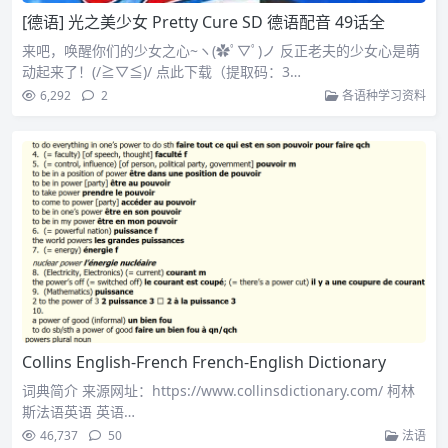
[德语] 光之美少女 Pretty Cure SD 德语配音 49话全
来吧，唤醒你们的少女之心~ヽ(✿ﾟ▽ﾟ)ノ 反正老夫的少女心是萌
动起来了！(/≧▽≦)/ 点此下载（提取码：3…
6,292
2
各语种学习资料
Collins English-French French-English Dictionary
词典简介 来源网址：https://www.collinsdictionary.com/ 柯林
斯法语英语 英语…
46,737
50
法语