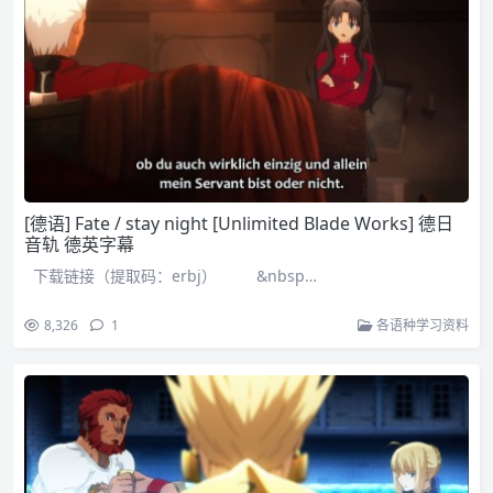
[德语] Fate / stay night [Unlimited Blade Works] 德日
音轨 德英字幕
下载链接（提取码：erbj） &nbsp…
8,326
1
各语种学习资料