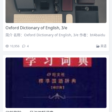
Oxford Dictionary of English, 3/e
简介 名称：Oxford Dictionary of English, 3/e 作者：bt4baidu
10,956
4
英语