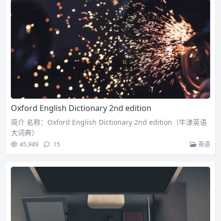
Oxford English Dictionary 2nd edition
简介 名称：Oxford English Dictionary 2nd edition（牛津英语
大词典）
45,949
15
英语