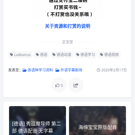
关于资源和打赏的说明
正文完
Ludovicus
德语
德语动漫
德语学习
德语视频
发表至：
各语种学习资料
外语字幕剧场
2020年2月17日
0
[德语] 秀逗魔导师 第二
海绵宝宝原版配音
部 德语配音 无字幕