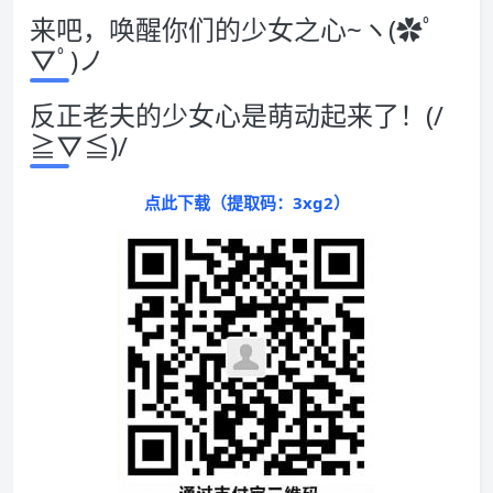
来吧，唤醒你们的少女之心~ヽ(✿ﾟ
▽ﾟ)ノ
反正老夫的少女心是萌动起来了！(/
≧▽≦)/
点此下载（提取码：3xg2）