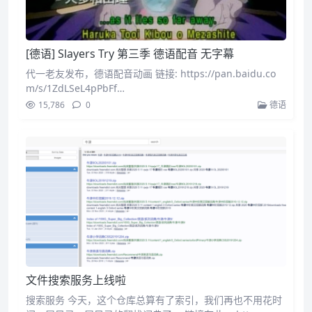
[德语] Slayers Try 第三季 德语配音 无字幕
代一老友发布，德语配音动画 链接: https://pan.baidu.co
m/s/1ZdLSeL4pPbFf…
15,786
0
德语
文件搜索服务上线啦
搜索服务 今天，这个仓库总算有了索引，我们再也不用花时