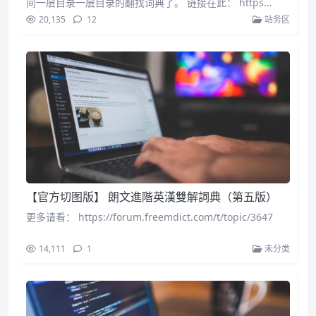
间一层目录一层目录的翻找词典了。 链接在此： https…
20,135
12
站务区
【官方切图版】 朗文進階英漢雙解詞典（第五版）
更多请看： https://forum.freemdict.com/t/topic/3647
14,111
1
未分类