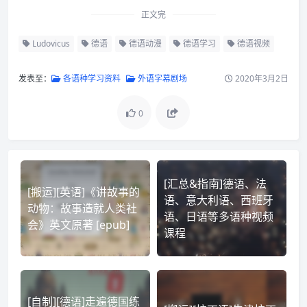
正文完
Ludovicus
德语
德语动漫
德语学习
德语视频
发表至：
各语种学习资料
外语字幕剧场
2020年3月2日
0
[汇总&指南]德语、法
[搬运][英语]《讲故事的
语、意大利语、西班牙
动物：故事造就人类社
语、日语等多语种视频
会》英文原著 [epub]
课程
[自制][德语]走遍德国练