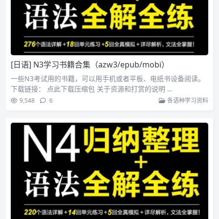
[日语] N3学习书籍合集（azw3/epub/mobi）
一些N3考试用的书籍，可以用手机或者平板、电纸书设备阅读。
下载链接： 点此下载压缩包 关于资源和打赏的说明 …
9,548
6
各语种学习资料