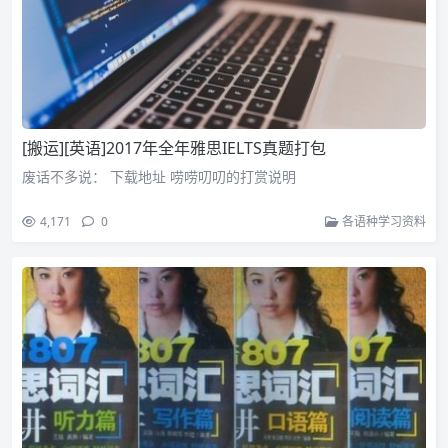
[搬运][英语]2017年全年雅思IELTS真题打包
废话不多说： 下载地址 唠唠叨叨的打赏说明
4,171
0
各语种学习资料