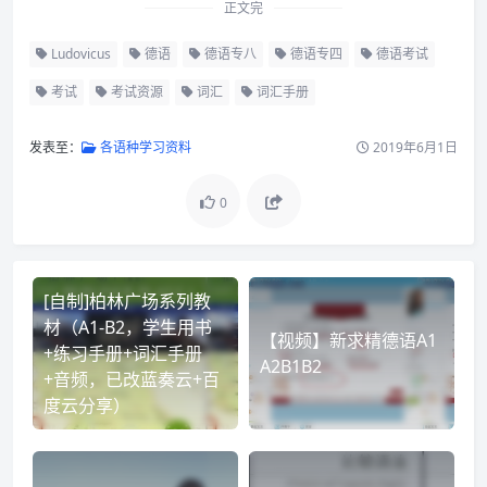
正文完
Ludovicus
德语
德语专八
德语专四
德语考试
考试
考试资源
词汇
词汇手册
发表至：
各语种学习资料
2019年6月1日
0
[自制]柏林广场系列教
材（A1-B2，学生用书
【视频】新求精德语A1
+练习手册+词汇手册
A2B1B2
+音频，已改蓝奏云+百
度云分享）