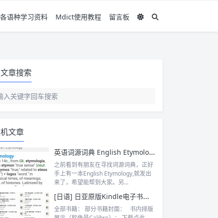
各语种学习资料
Mdict使用教程
留言板
文章搜索
随机文章
英语词源词典 English Etymology
之前看到有朋友在寻找词源词典，正好
手上有一本English Etymology,就发出
来了，希望能帮到大家。另...
[日语] 日亚原版Kindle电子书小合集
全部书籍： 部分书籍封面： 书内排版
展示（软件是Calibre）： 下载点此