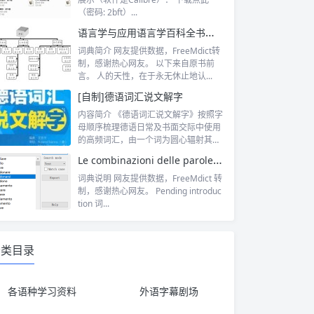
（密码: 2bft）...
语言学与应用语言学百科全书词典
词典简介 网友提供数据，FreeMdict转
制，感谢热心网友。 以下来自原书前
言。 人的天性，在于永无休止地认...
[自制]德语词汇说文解字
内容简介 《德语词汇说文解字》按照字
母顺序梳理德语日常及书面交际中使用
的高频词汇，由一个词为圆心辐射其反
义词、...
Le combinazioni delle parole in italiano/ 意大利语搭配词典
词典说明 网友提供数据，FreeMdict 转
制，感谢热心网友。 Pending introduc
tion 词...
分类目录
各语种学习资料
外语字幕剧场