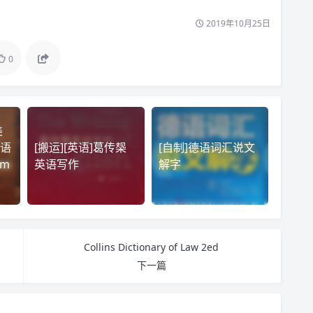
2019年10月25日
0
美
语
[搬运][英语]葛传椝
[自制]德语词汇说文
/m
英语写作
解字
Collins Dictionary of Law 2ed
下一篇