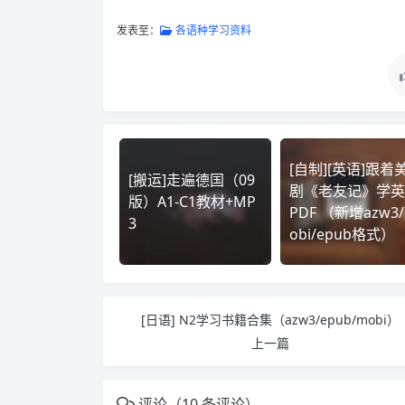
发表至：
各语种学习资料
[自制][英语]跟着
[搬运]走遍德国（09
剧《老友记》学英
版）A1-C1教材+MP
PDF （新增azw3
3
obi/epub格式）
[日语] N2学习书籍合集（azw3/epub/mobi）
上一篇
评论（10 条评论）