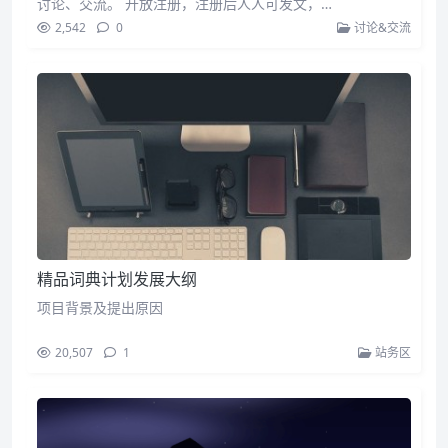
讨论、交流。 开放注册，注册后人人可发文，…
2,542
0
讨论&交流
精品词典计划发展大纲
项目背景及提出原因
20,507
1
站务区