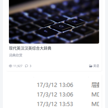
现代英汉汉英综合大辞典
词典欣赏
11,927
3
英语