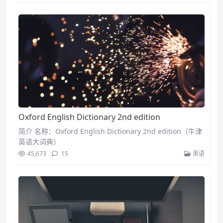
Oxford English Dictionary 2nd edition
简介 名称：Oxford English Dictionary 2nd edition（牛津
英语大词典）
45,673
15
英语