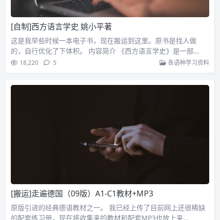
[自制]西方语言学史 姚小平著
这是我早些时候一本电子书，现在搬运到这里。原书是找人做
的，自行优化了下体积。 内容简介 《西方语言学史》是一部…
18,220
5
各语种学习资料
[搬运]走遍德国（09版）A1-C1教材+MP3
原版引进的经典德语教材之一。 我已经上传了目前网上还很稀缺
的配套练习册，现在将收集来的教材和配套MP3也放上来…