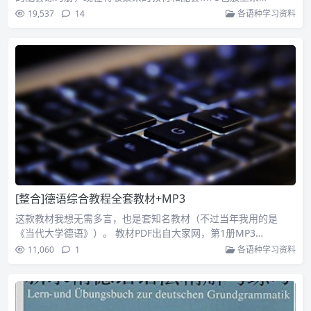
19,537
14
各语种学习资料
[整合]德语综合教程全套教材+MP3
这款教材我想无需多言，也是套知名教材（不过当年我用的是
《当代大学德语》）。 教材PDF出自大家网，第1册MP3…
11,060
1
各语种学习资料