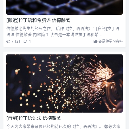
[搬运]拉丁语和希腊语 信德麟著
信德麟老先生的经典之作。 后作《拉丁语语法》：[自制]拉丁语
语法 信德麟著 内容简介 该书是一本讲述拉丁语和希…
7,121
1
各语种学习资料
[自制]拉丁语语法 信德麟著
今天为大家带来诸位已经期待已久的《拉丁语语法》。 想必大家