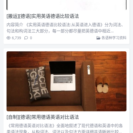
[搬运][德语]实用英语德语比较语法
内容简介 《实用英语德语比较语法:从英语进入德语》分为词法、
句法和构词法三大部分，每一部分都尽量把英德语中相近…
6,739
0
各语种学习资料
[自制][德语]常用德语英语对比语法
《常用德语英语对比语法》全面地叙述了现代德语和英语中的各
类语法现象，从构词法、词法以及句法方面详细并清晰地比较…