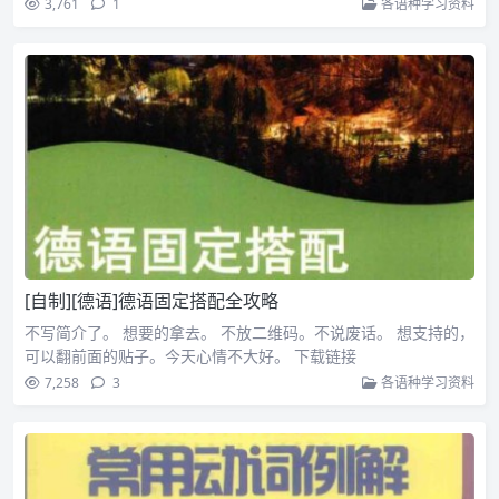
3,761
1
各语种学习资料
[自制][德语]德语固定搭配全攻略
不写简介了。 想要的拿去。 不放二维码。不说废话。 想支持的，
可以翻前面的贴子。今天心情不大好。 下载链接
7,258
3
各语种学习资料