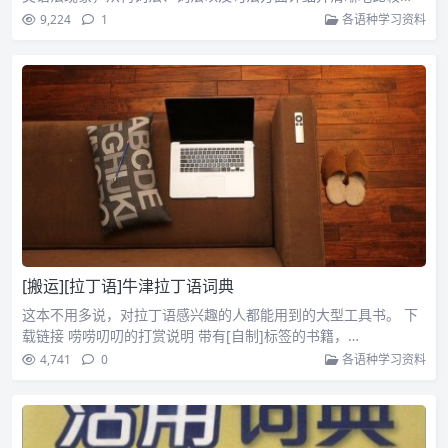
9,224
1
各语种学习资料
[搬运][拉丁语]牛津拉丁语词典
这本不用多说，对拉丁语感兴趣的人都能用到的大型工具书。 下
载链接 唠唠叨叨的打赏说明 带有[自制]标签的书籍，…
4,741
0
各语种学习资料