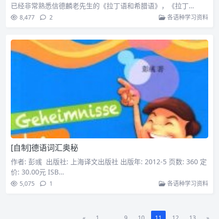
已经非常熟悉信德麟老先生的《拉丁语和希腊语》，《拉丁…
8,477
2
各语种学习资料
[自制]德语词汇奥秘
作者: 彭彧 出版社: 上海译文出版社 出版年: 2012-5 页数: 360 定
价: 30.00元 ISB…
5,075
1
各语种学习资料
«
1
...
9
10
11
12
13
»