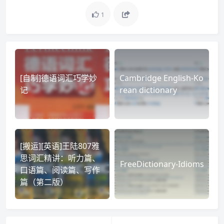
1
[自制]德语词汇巧学妙
Cambridge English-Ko
记
rean dictionary
[搬运][英语]王陆807雅
思词汇精讲：听力篇、
FreeDictionary-Idioms
口语篇、阅读篇、写作
篇（第二版）