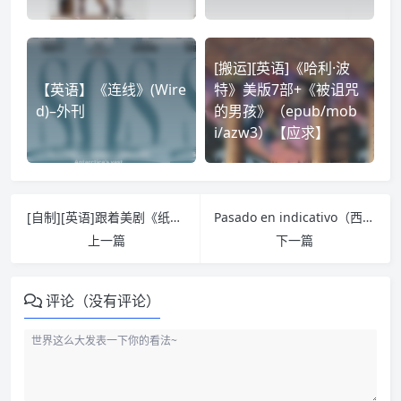
[搬运][英语]《哈利·波
【英语】《连线》(Wire
特》美版7部+《被诅咒
d)–外刊
的男孩》（epub/mob
i/azw3）【应求】
[自制][英语]跟着美剧《纸牌屋》学英语系列三本（PDF）
Pasado en indicativo（西班牙语过去式西语解释语法）
上一篇
下一篇
评论（没有评论）