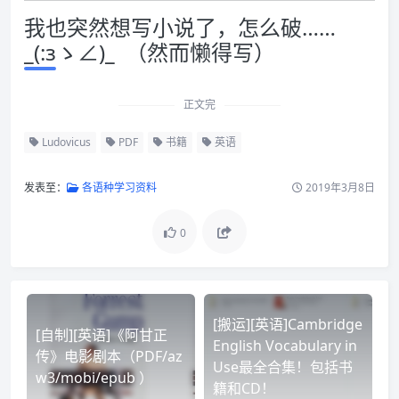
我也突然想写小说了，怎么破……
_(:зゝ∠)_ （然而懒得写）
正文完
Ludovicus
PDF
书籍
英语
发表至：
各语种学习资料
2019年3月8日
0
[搬运][英语]Cambridge
[自制][英语]《阿甘正
English Vocabulary in
传》电影剧本（PDF/az
Use最全合集！包括书
w3/mobi/epub ）
籍和CD！