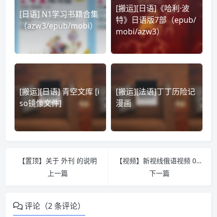
[搬运][日语]《哈利·波
[日语] N1学习书籍合集
特》日语版7部（epub/
（azw3/epub/mobi）
mobi/azw3）
[搬运][日语] 青空文库 [i
[搬运][法语]丁丁历险记
so镜像文件]
漫画
【置顶】关于 外刊 的说明
【视频】新视线俄语视频 0-B1
上一篇
下一篇
评论（2 条评论）