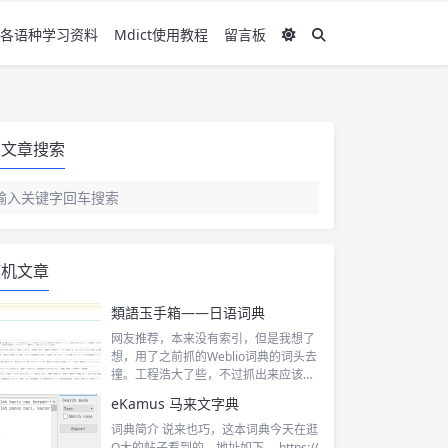
各语种学习资料
Mdict使用教程
留言板
文章搜索
随机文章
類語玉手箱——日语词典
网友推荐，本来没有索引，但是我想了
想，用了之前抓的Weblio词典的词头去
撞。工程浩大了些，不过抓出来应该挺
全...
eKamus 马来文字典
词典简介 说来也巧，这本词典今天在逛
O大的帖子看到的，地址如下。 https://