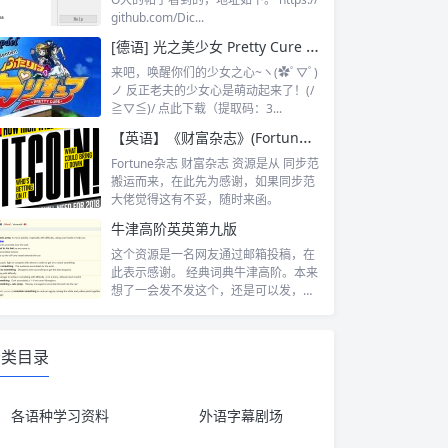
github.com/Dic...
[德语] 光之美少女 Pretty Cure SD 德语配音 49话全
来吧，唤醒你们的少女之心~ヽ(✿ﾟ▽ﾟ)
ノ 反正老夫的少女心是萌动起来了！(/
≧▽≦)/ 点此下载（提取码：3...
【英语】《财富杂志》(Fortune)–外刊
Fortune杂志 财富杂志 资源是从 同步范
搬运而来，在此先为感谢，如果同步范
大佬觉得这有不妥，随时来函。
牛津高阶英英第九版
这个资源是一名网友通过邮箱投稿，在
此表示感谢。 经典词典牛津高阶。本来
想了一会发不发这个，还是可以发，一
来本站...
分类目录
各语种学习资料
外语字幕剧场