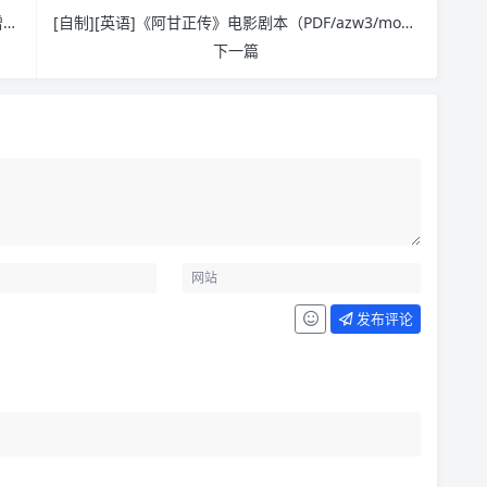
[自制][英语]跟着美剧《老友记》学英语 PDF （新增azw3/mobi/epub格式）
[自制][英语]《阿甘正传》电影剧本（PDF/azw3/mobi/epub ）
下一篇
发布评论