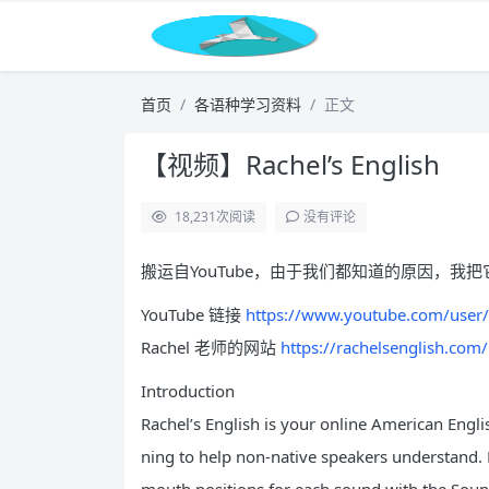
首页
各语种学习资料
正文
【视频】Rachel’s English
18,231
次阅读
没有评论
搬运自YouTube，由于我们都知道的原因，我
YouTube 链接
https://www.youtube.com/user/
Rachel 老师的网站
https://rachelsenglish.com/
Introduction
Rachel’s English is your online American Engli
ning to help non-native speakers understand.