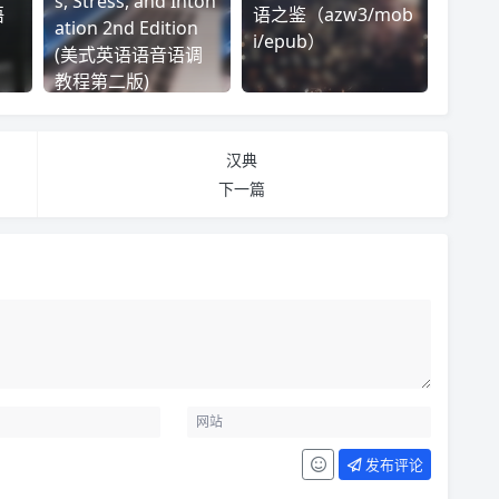
s, Stress, and Inton
语
语之鉴（azw3/mob
ation 2nd Edition
i/epub）
(美式英语语音语调
教程第二版)
汉典
下一篇
发布评论