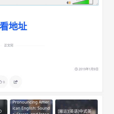
看地址
正文完
2019年1月9日
0
Pronouncing Amer
ican English: Sound
D
[搬运][英语]中式英