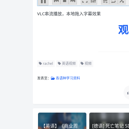
VLC串流播放，本地拖入字幕效果
观
rachel
英语视频
视频
发表至：
各语种学习资料
【英语】《商业周
[德语] 死亡笔记 S