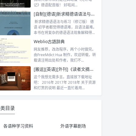
记》德语配音版！ 好啦闲...
[自制][德语]新求精德语语法与练习（修订版）
新求精德语语法与练习（修订版） 德
语 初学者都觉得德语难，且语法最难。
本书在将复杂的德语语法现象解释得尽
可能...
Weblio古語辞典
网友推荐，改改程序，两个小时做完。
由FreeMdict Hua 制作，欢迎转载，转
载请注明出处和作者，我们不...
[搬运][英语][外刊]《读者文摘》2016至今
这个我想无需多言。直接放下载地址
吧： 2016年 2017年 2018年 关于资源
和打赏的说明 最近一直忙着用...
分类目录
各语种学习资料
外语字幕剧场