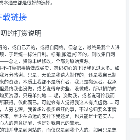
卷本通史都是很好的选择。
下载链接
叨叨的打赏说明
购得的，或自己弄的，或得自网络。但总之，最终是我个人进
烦，于是统一标注自制。标有[搬运]标签的，则收集自网
——总之，资源未经修改，全部为原始资源。
并不打算把事情做成买卖，忘记初心的下场我见过太多。如
我万分感谢。只是，无论是我请人制作的，还是我自己制
来的资源，本质上我都不是所有者，我只是搬运者。我承
但最终我也没做，或者说得卑劣些，没做成。所以捐助的
购买资源，只是单纯地……呃，资助我，或者说可怜我而
所获得。仅此而已。可能会有人觉得我这人有点虚伪……可
，人穷志短，我曾想过很多疯狂的事，不过总归要么事情
不来，至少在命运的安排下我还是，也只能是个老实人。
心人的善意提醒，也是对我自己的警示。
的钱并非是到网站的，而仅仅是到我个人的。如果只是想