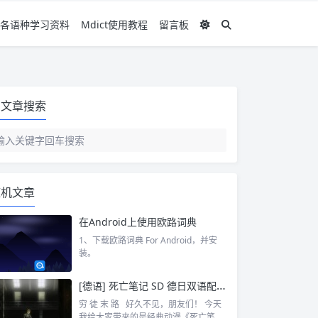
各语种学习资料
Mdict使用教程
留言板
文章搜索
随机文章
在Android上使用欧路词典
1、下载欧路词典 For Android，并安
装。
[德语] 死亡笔记 SD 德日双语配音 德语字幕
穷 徒 末 路 好久不见，朋友们！ 今天
我给大家带来的是经典动漫《死亡笔