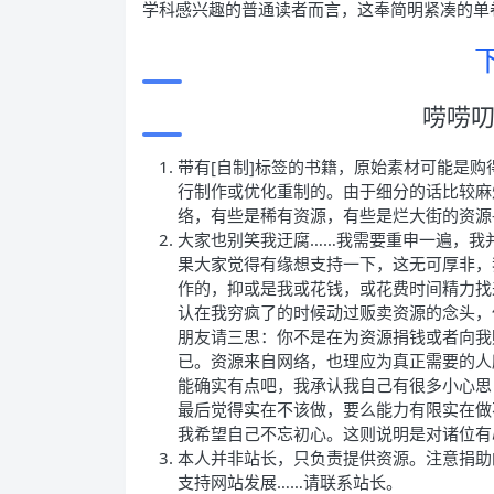
学科感兴趣的普通读者而言，这奉简明紧凑的单
唠唠
带有[自制]标签的书籍，原始素材可能是
行制作或优化重制的。由于细分的话比较麻
络，有些是稀有资源，有些是烂大街的资源
大家也别笑我迂腐……我需要重申一遍，我
果大家觉得有缘想支持一下，这无可厚非，
作的，抑或是我或花钱，或花费时间精力找
认在我穷疯了的时候动过贩卖资源的念头，
朋友请三思：你不是在为资源捐钱或者向我
已。资源来自网络，也理应为真正需要的人
能确实有点吧，我承认我自己有很多小心思
最后觉得实在不该做，要么能力有限实在做
我希望自己不忘初心。这则说明是对诸位有
本人并非站长，只负责提供资源。注意捐助
支持网站发展……请联系站长。