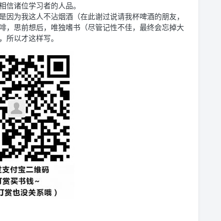
相信诸位学习者的人品。
是因为我这人不沾烟酒（在此谢过说请我杯啤酒的朋友，
啡，思前想后，唯独嗜书（尽管记性不佳，最终会忘掉大
，所以才这样写。