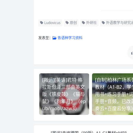
Ludovicus
原创
外研社
外语教学与研究
发表至：
各语种学习资料
[搬运][英语]君特·格
[自制]柏林广场系
拉斯但泽三部曲英文
教材（A1-B2，学
版《铁皮鼓》《猫与
用书+练习手册+
鼠》《狗年月》（ep
手册+音频，已改
ub/mobi/azw3）
奏云+百度云分享
[搬运]走遍德国（09版）A1-C1教材+MP3