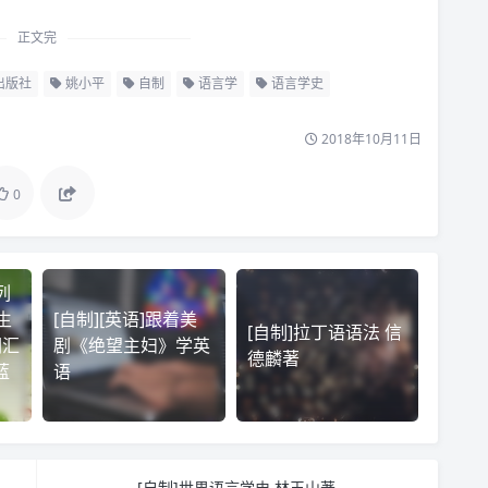
正文完
出版社
姚小平
自制
语言学
语言学史
2018年10月11日
0
列
生
[自制][英语]跟着美
[自制]拉丁语语法 信
词汇
剧《绝望主妇》学英
德麟著
蓝
语
）
[自制]世界语言学史 林玉山著