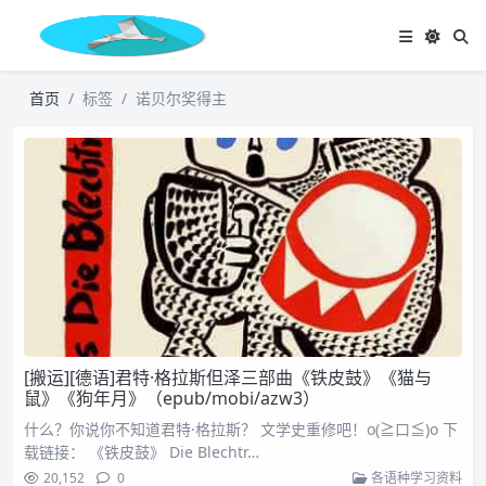
首页
标签
诺贝尔奖得主
[搬运][德语]君特·格拉斯但泽三部曲《铁皮鼓》《猫与
鼠》《狗年月》（epub/mobi/azw3）
什么？你说你不知道君特·格拉斯？ 文学史重修吧！o(≧口≦)o 下
载链接： 《铁皮鼓》 Die Blechtr…
20,152
0
各语种学习资料