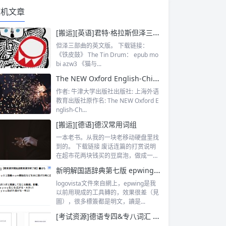
随机文章
[搬运][英语]君特·格拉斯但泽三部曲英文版《铁皮鼓》《猫与鼠》《狗年月》（epub/mobi/azw3）
但泽三部曲的英文版。 下载链接：
《铁皮鼓》 The Tin Drum： epub mo
bi azw3 《猫与...
The NEW Oxford English-Chinese Dictionary (Second Edition) 新牛津英汉双解大词典（第2版）
作者: 牛津大学出版社出版社: 上海外语
教育出版社原作名: The NEW Oxford E
nglish-Ch...
[搬运][德语]德汉常用词组
一本老书。从我的一块老移动硬盘里找
到的。 下载链接 废话连篇的打赏说明
在超市花两块钱买的豆腐泡，做成一大
碗好...
新明解国語辞典第七版 epwing格式（発音用）
logovista文件來自網上，epwing是我
以前用現成的工具轉的，效果很差（見
圖），很多標簽都是明文，讀是...
[考试资源]德语专四&专八词汇 最新版 [PDF]