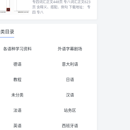
专四词汇正文448页 专八词汇正文623
页 含释义、搭配、例句 下载地址： 专
四 专八
分类目录
各语种学习资料
外语字幕剧场
德语
意大利语
教程
日语
未分类
汉语
法语
站务区
英语
西班牙语