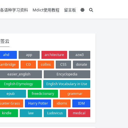
各语种学习资料
Mdict使用教程
留言板
标签云
ahd
app
architecture
azw3
cambridge
CD
collins
CSS
donate
easier_english
Encyclopedia
English Etymology
English Vocabulary in Use
epub
freedictionary
grammar
Günter Grass
Harry Potter
idioms
IDM
kindle
law
Ludovicus
medical