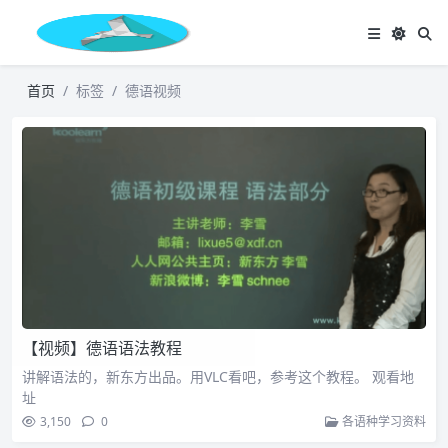
首页
标签
德语视频
【视频】德语语法教程
讲解语法的，新东方出品。用VLC看吧，参考这个教程。 观看地
址
3,150
0
各语种学习资料