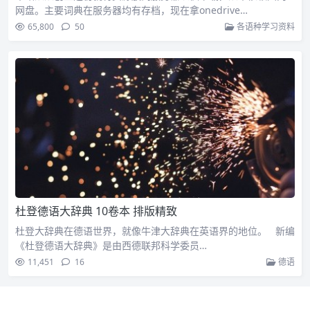
网盘。主要词典在服务器均有存档，现在拿onedrive…
65,800
50
各语种学习资料
杜登德语大辞典 10卷本 排版精致
杜登大辞典在德语世界，就像牛津大辞典在英语界的地位。 新编
《杜登德语大辞典》是由西德联邦科学委员…
11,451
16
德语