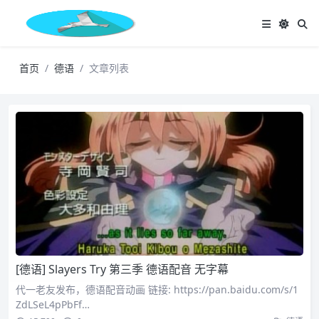
首页
德语
文章列表
[德语] Slayers Try 第三季 德语配音 无字幕
代一老友发布，德语配音动画 链接: https://pan.baidu.com/s/1
ZdLSeL4pPbFf…