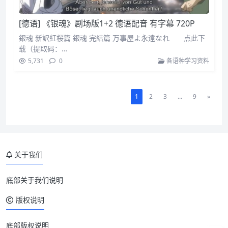
[德语] 《银魂》剧场版1+2 德语配音 有字幕 720P
銀魂 新訳紅桜篇 銀魂 完結篇 万事屋よ永遠なれ 点此下
载（提取码：…
5,731
0
各语种学习资料
1
2
3
...
9
»
关于我们
底部关于我们说明
版权说明
底部版权说明