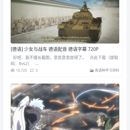
[德语] 少女与战车 德语配音 德语字幕 720P
好吧，我不擅长截图，意思意思就得了。 点此下载（提取
码：8vs2） …
10,725
5
各语种学习资料