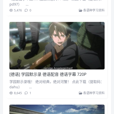
pd97） …
5,476
0
各语种学习资料
[德语] 学园默示录 德语配音 德语字幕 720P
学园默示录哦！ 绝对经典，绝对河蟹！ 点此下载（提取码：
dahu） …
8,645
1
各语种学习资料