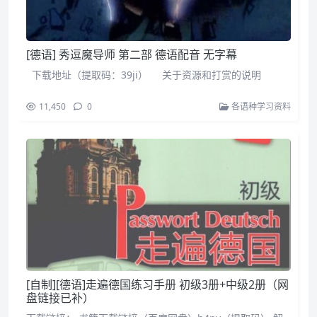
[德语] 秀逗魔导师 第二部 德语配音 无字幕
下载地址（提取码：39ji） 关于资源和打赏的说明
11,450
0
各语种学习资料
[自制][德语]走遍德国练习手册 初级3册+中级2册（网
盘链接已补）