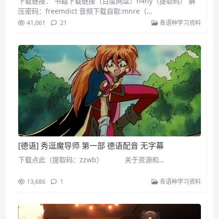
下载链接： 书籍下载链接（百度网盘）h4ny（提取码） 解
压密码：freemdict 音频下载自取:mnre（…
41,061
21
各语种学习资料
[德语] 秀逗魔导师 第一部 德语配音 无字幕
下载点此（提取码：zzwb） 关于资源和…
13,686
1
各语种学习资料