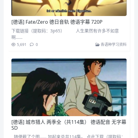
[德语] Fate/Zero 德日音轨 德语字幕 720P
下载链接（提取码：3p65） 人生果然有许多不如意
啊……
5,691
0
各语种学习资料
[德语] 城市猎人 两季全（共114集） 德语配音 无字幕
SD
随便截了个图…… 加起来总共114集。 点此下载（提取码：