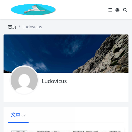
首页
Ludovicus
Ludovicus
文章
89