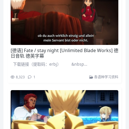
[德语] Fate / stay night [Unlimited Blade Works] 德
日音轨 德英字幕
下载链接（提取码：erbj） &nbsp…
8,323
1
各语种学习资料