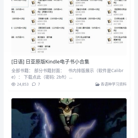
[日语] 日亚原版Kindle电子书小合集
全部书籍： 部分书籍封面： 书内排版展示（软件是Calibr
e）： 下载点此（密码: 2bft）…
24,853
7
各语种学习资料