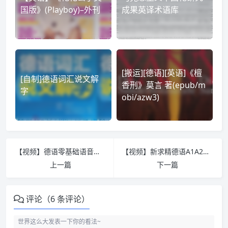
国版》(Playboy)–外刊
成果英译术语库
[搬运][德语][英语]《檀
[自制]德语词汇说文解
香刑》莫言 著(epub/m
字
obi/azw3)
【视频】德语零基础语音入门
【视频】新求精德语A1A2B1B2
上一篇
下一篇
评论（6 条评论）