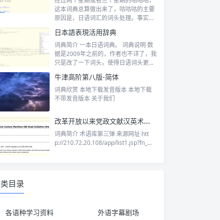
经过两个星期或者三个星期的咕咕咕，
这本词典总算做出来了，咕咕咕的主要
原因是，日语词汇的词头处理。事实上
大体部分...
日本語表現活用辞典
词典简介 一本日语词典。 词典说明 数
据是2009年之前的，作者也不详了，我
只是改了一下词头，使得日语词头更
好...
牛津高阶第八版-简体
词典欣赏 本地下载发音版本 本地下载
不带发音版本 关于我们
改革开放以来党政文献汉英术语库
词典简介 术语库第三弹 来源网址 htt
p://210.72.20.108/app/list1.jsp?fn_...
分类目录
各语种学习资料
外语字幕剧场