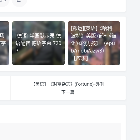
[搬运][英语]《哈利·
剧场
[德语] 学园默示录 德
波特》美版7部+《被
有字
语配音 德语字幕 720
诅咒的男孩》（epu
P
b/mobi/azw3）
【应求】
【英语】《财富杂志》(Fortune)–外刊
下一篇