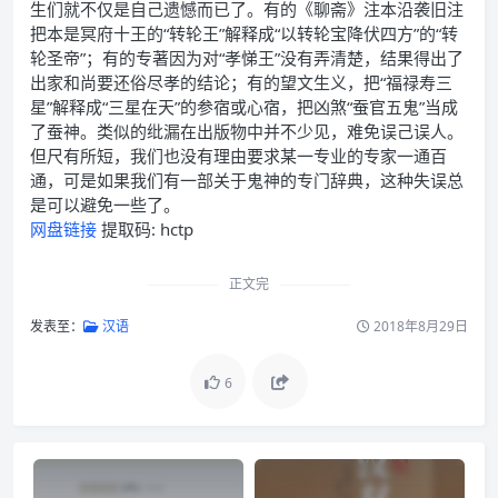
生们就不仅是自己遗憾而已了。有的《聊斋》注本沿袭旧注
把本是冥府十王的“转轮王”解释成“以转轮宝降伏四方”的“转
轮圣帝”；有的专著因为对“孝悌王”没有弄清楚，结果得出了
出家和尚要还俗尽孝的结论；有的望文生义，把“福禄寿三
星”解释成“三星在天”的参宿或心宿，把凶煞“蚕官五鬼”当成
了蚕神。类似的纰漏在出版物中并不少见，难免误己误人。
但尺有所短，我们也没有理由要求某一专业的专家一通百
通，可是如果我们有一部关于鬼神的专门辞典，这种失误总
是可以避免一些了。
网盘链接
提取码: hctp
正文完
发表至：
汉语
2018年8月29日
6