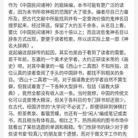
作为《中国民间诸神》的姐妹编，本书可能有更广泛的读
者，因为本书所收神祇的范围扩大了很多。编者尽自己力量
所及，把古代文献中所能找到并有一定查询价值的鬼神名目
搜罗起来，经过筛选，保留了大约五千余条，从名目上看，
要比《中国民间诸神》多出十倍以上；而且这些鬼神名目以
辞条方式出现，更便于读者检索，所以这实际上是一部《神
名大辞典》。
说起编这部辞传的起因，其实也是由于看到了读者的需要。
若干年前，东瀛的一个美术史学者，大约正研读米芾的《画
史》吧，对其中著录的一幅《西山十二真图》不知所指，这
位认真的读者查阅了手头的中国辞书，都找不到相关的条
目。“西山十二真君”一词，对于搞道教史的学者自然不算生
僻，但我试着查了一下各种大型辞书，包括《道教大辞
典》，竟然全都没有收入这一条。当时我想，中国的传统文
化可以说是博大精深，但关于各科目的专门辞书却还很少。
在古代，经国济世的“大学问”不必说了，即便琐碎到弹棋打
马、煎茶煮泉、畜猫赏蝶，也还有一些“闲人”编成笔记或类
书，而且相当有体有品。相比之下，热热闹闹的图书市场中
就看出了某些选题的单调和粗糙。专门性辞书的缺少对于那
些读书爱“较真儿”的朋友是个遗憾，而对于做文字工作的先