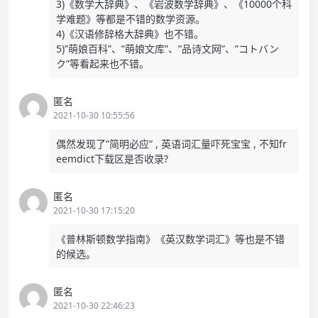
3)《数学大辞典》、《岩波数学辞典》、《10000个科
学难题》等都是不错的数学资源。
4)《汉语修辞格大辞典》也不错。
5)”萌娘百科”、”萌娘文库”、”品诗文网”、”コトバン
ク”等看起来也不错。
匿名
2021-10-30 10:55:56
偶然发现了”简明必应” , 英语词汇量吓死宝宝 , 不知fr
eemdict下载区是否收录?
匿名
2021-10-30 17:15:20
《普林斯顿数学指南》《英汉数学词汇》等也是不错
的候选。
匿名
2021-10-30 22:46:23