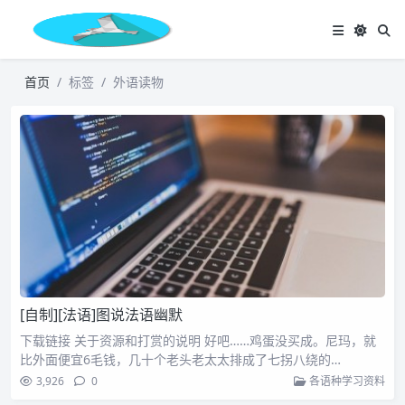
首页
标签
外语读物
[自制][法语]图说法语幽默
下载链接 关于资源和打赏的说明 好吧……鸡蛋没买成。尼玛，就
比外面便宜6毛钱，几十个老头老太太排成了七拐八绕的…
3,926
0
各语种学习资料