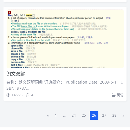
朗文双解
名称：朗文双解词典 词典简介： Publication Date: 2009-6-1 | I
SBN: 9787…
14,998
4
英语
«
1
...
24
25
26
27
28
»