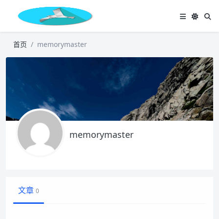
首页
memorymaster
memorymaster
文章
0