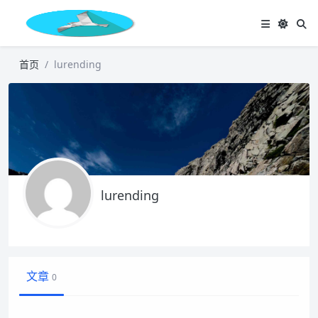
首页
lurending
lurending
文章
0