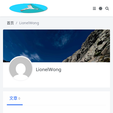
首页
LionelWong
LionelWong
文章
0