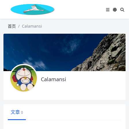
首页
Calamansi
Calamansi
文章
0