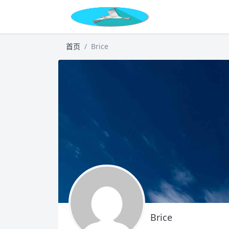
首页
Brice
Brice