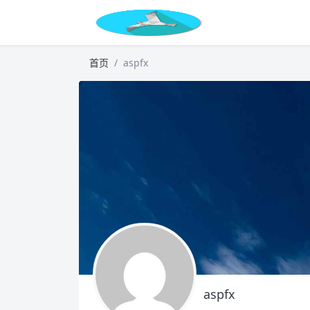
首页
aspfx
aspfx