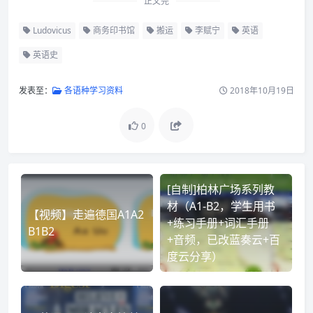
正文完
Ludovicus
商务印书馆
搬运
李赋宁
英语
英语史
发表至：
各语种学习资料
2018年10月19日
0
[自制]柏林广场系列教
材（A1-B2，学生用书
【视频】走遍德国A1A2
+练习手册+词汇手册
B1B2
+音频，已改蓝奏云+百
度云分享）