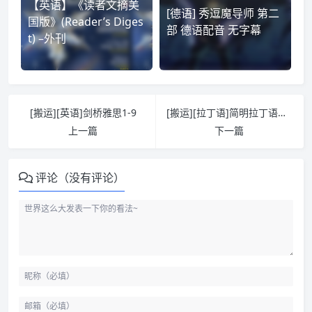
【英语】《读者文摘美
[德语] 秀逗魔导师 第二
国版》(Reader’s Diges
部 德语配音 无字幕
t) –外刊
[搬运][英语]剑桥雅思1-9
[搬运][拉丁语]简明拉丁语教程 雷立柏
上一篇
下一篇
评论（没有评论）